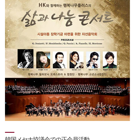
Global Networks
特殊目的
∨
国内支社
溶接機
海外支社
ハイブリッド
オートメーション
HKプロ・インサイド
韓国メセナ協議会での正会員活動