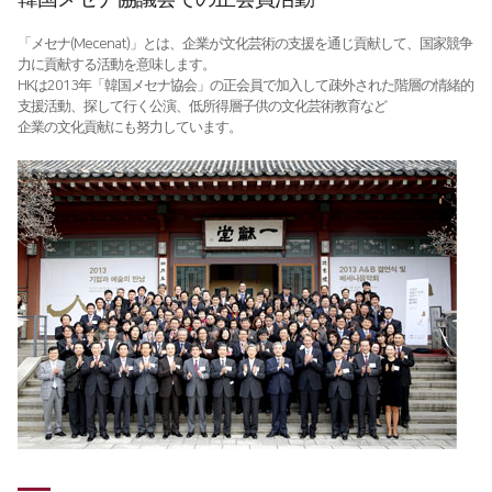
「メセナ(Mecenat)」とは、企業が文化芸術の支援を通じ貢献して、国家競争
力に貢献する活動を意味します。
HKは2013年「韓国メセナ協会」の正会員で加入して疎外された階層の情緒的
支援活動、探して行く公演、低所得層子供の文化芸術教育など
企業の文化貢献にも努力しています。