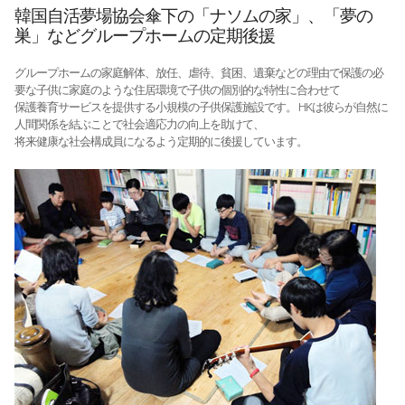
韓国自活夢場協会傘下の「ナソムの家」、「夢の
巣」などグループホームの定期後援
グループホームの家庭解体、放任、虐待、貧困、遺棄などの理由で保護の必
要な子供に家庭のような住居環境で子供の個別的な特性に合わせて
保護養育サービスを提供する小規模の子供保護施設です。 HKは彼らが自然に
人間関係を結ぶことで社会適応力の向上を助けて、
将来健康な社会構成員になるよう定期的に後援しています。