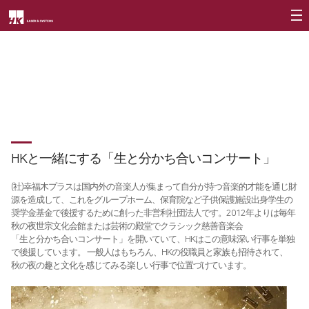
会社紹介
社会貢献活動
製品紹介
CEO
美しい循環
企業の社会的責任と還元
会社概要
ファイバー切断機
顧客支援
∨
会社沿革
RS3015
HKインサイト
社会貢献
HKと一緒にする「生と分かち合いコンサート」
CI紹介
FS3015
資料室
社会貢献概要
(社)幸福木プラスは国内外の音楽人が集まって自分が持つ音楽的才能を通じ財
価値経営
∨
FL3015
社会貢献活動
源を造成して、これをグループホーム、保育院など子供保護施設出身学生の
奨学金基金で後援するために創った非営利社団法人です。2012年よりは毎年
企業精神
FS Oversized
活動検討
秋の夜世宗文化会館または芸術の殿堂でクラシック慈善音楽会
「生と分かち合いコンサート」を開いていて、HKはこの意味深い行事を単独
核心価値
FO Series
で後援しています。 一般人はもちろん、HKの役職員と家族も招待されて、
秋の夜の趣と文化を感じてみる楽しい行事で位置づけています。
Vision Statement
折り曲げ機
支社案内
∨
バリ取り機