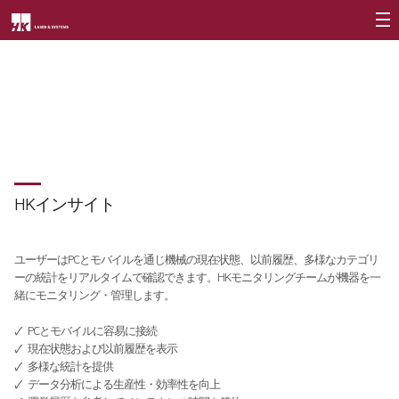
会社紹介
HKインサイト
製品紹介
CEO
設備遠隔モニタリングシステム
会社概要
ファイバー切断機
顧客支援
∨
会社沿革
RS3015
HKインサイト
社会貢献
HKインサイト
CI紹介
FS3015
資料室
社会貢献概要
価値経営
∨
FL3015
社会貢献活動
ユーザーはPCとモバイルを通じ機械の現在状態、以前履歴、多様なカテゴリ
ーの統計をリアルタイムで確認できます。HKモニタリングチームが機器を一
企業精神
FS Oversized
活動検討
緒にモニタリング・管理します。
核心価値
FO Series
🗸
PCとモバイルに容易に接続
🗸
Vision Statement
現在状態および以前履歴を表示
折り曲げ機
🗸
多様な統計を提供
🗸
支社案内
データ分析による生産性・効率性を向上
∨
バリ取り機