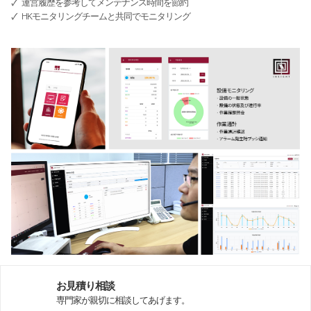
🗸
運営履歴を参考してメンテナンス時間を節約
🗸
Global Networks
HKモニタリングチームと共同でモニタリング
特殊目的
∨
国内支社
溶接機
海外支社
ハイブリッド
オートメーション
HKプロ・インサイド
お見積り相談
専門家が親切に相談してあげます。