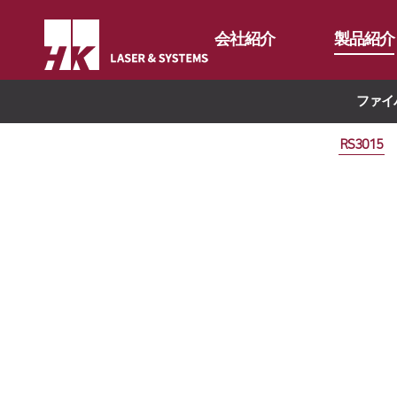
会社紹介
製品紹介
ファイ
CEO
ファイバー
会社概要
折り曲げ機
RS3015
RS3015
会社沿革
バリ取り機
FS3015
CI紹介
特殊目的
FL3015
価値経営
∨
オートメー
FS Oversized
溶接機
支社案内
∨
HKプロ・
企業精神
FO Series
ハイブリッ
ド
核心価値
Global Networks
Vision Statement
国内支社
海外支社