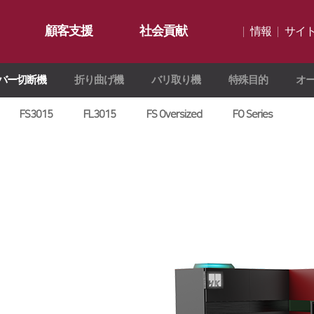
顧客支援
社会貢献
情報
サイ
バー切断機
折り曲げ機
バリ取り機
特殊目的
オ
公知事項
切断機
∨
HKインサイト
社会貢献概要
ギャラリー
資料室
社会貢献活動
FS3015
FL3015
FS Oversized
FO Series
お問い合わせ
活動検討
∨
ション
インサイ
ド